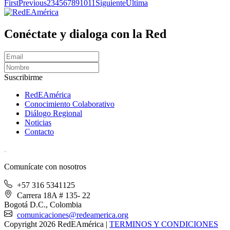
First
Previous
2
3
4
5
6
7
8
9
10
11
Siguiente
Última
Conéctate y dialoga con la Red
Suscribirme
RedEAmérica
Conocimiento Colaborativo
Diálogo Regional
Noticias
Contacto
[User:Username]
Comunícate con nosotros
+57 316 5341125
Carrera 18A # 135- 22
Bogotá D.C., Colombia
comunicaciones@redeamerica.org
Copyright 2026 RedEAmérica
|
TERMINOS Y CONDICIONES