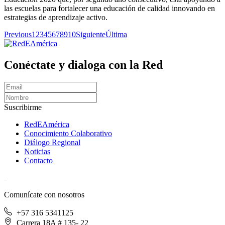
las escuelas para fortalecer una educación de calidad innovando en
estrategias de aprendizaje activo.
Previous
1
2
3
4
5
6
7
8
9
10
Siguiente
Última
Conéctate y dialoga con la Red
Suscribirme
RedEAmérica
Conocimiento Colaborativo
Diálogo Regional
Noticias
Contacto
[User:Username]
Comunícate con nosotros
+57 316 5341125
Carrera 18A # 135- 22