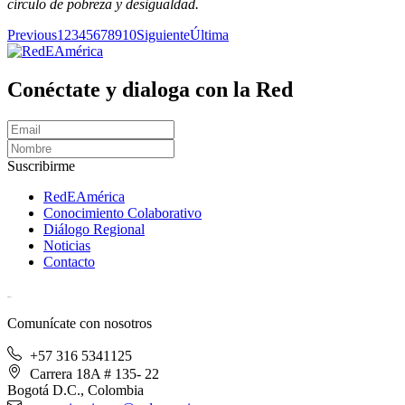
círculo de pobreza y desigualdad.
Previous
1
2
3
4
5
6
7
8
9
10
Siguiente
Última
Conéctate y dialoga con la Red
Suscribirme
RedEAmérica
Conocimiento Colaborativo
Diálogo Regional
Noticias
Contacto
[User:Username]
Comunícate con nosotros
+57 316 5341125
Carrera 18A # 135- 22
Bogotá D.C., Colombia