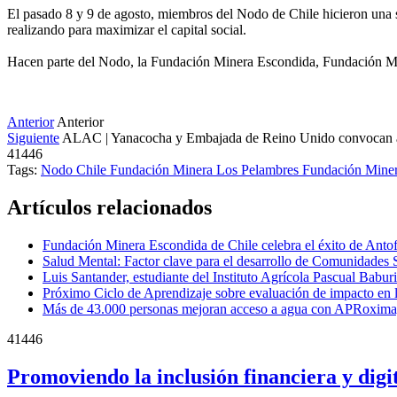
El pasado 8 y 9 de agosto, miembros del Nodo de Chile hicieron una s
realizando para maximizar el capital social.
Hacen parte del Nodo, la Fundación Minera Escondida, Fundación M
Anterior
Anterior
Siguiente
ALAC | Yanacocha y Embajada de Reino Unido convocan a 
41446
Tags:
Nodo Chile
Fundación Minera Los Pelambres
Fundación Mine
Artículos relacionados
Fundación Minera Escondida de Chile celebra el éxito de Antof
Salud Mental: Factor clave para el desarrollo de Comunidades S
Luis Santander, estudiante del Instituto Agrícola Pascual Babu
Próximo Ciclo de Aprendizaje sobre evaluación de impacto en 
Más de 43.000 personas mejoran acceso a agua con APRoxima
41446
Promoviendo la inclusión financiera y dig