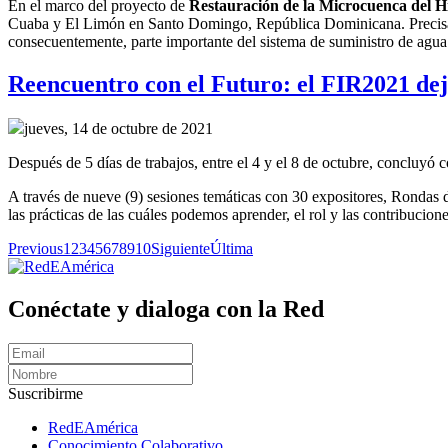
En el marco del
p
royecto
de
R
estauración de la
M
icrocuenca del H
Cuaba y El Limón en Santo Domingo, República Dominicana.
Precis
consecuentemente,
parte importante del sistema de suministro de agu
Reencuentro con el Futuro: el FIR2021 dejó
jueves, 14 de octubre de 2021
Después de 5 días de trabajos, entre el 4 y el 8 de octubre, concluy
A través de nueve (9) sesiones temáticas con 30 expositores, Rondas d
las prácticas de las cuáles podemos aprender, el rol y las contribucione
Previous
1
2
3
4
5
6
7
8
9
10
Siguiente
Última
Conéctate y dialoga con la Red
Suscribirme
RedEAmérica
Conocimiento Colaborativo