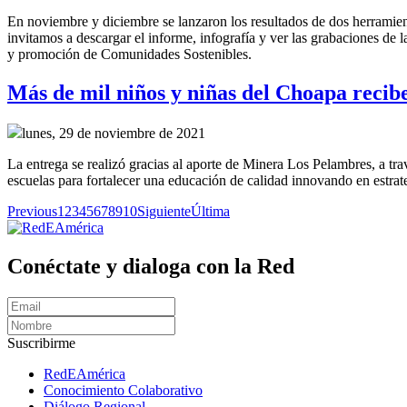
En noviembre y diciembre se lanzaron los resultados de dos herrami
invitamos a descargar el informe, infografía y ver las grabaciones de l
y promoción de Comunidades Sostenibles.
Más de mil niños y niñas del Choapa recibe
lunes, 29 de noviembre de 2021
La entrega se realizó gracias al aporte de Minera Los Pelambres, a 
escuelas para fortalecer una educación de calidad innovando en estrate
Previous
1
2
3
4
5
6
7
8
9
10
Siguiente
Última
Conéctate y dialoga con la Red
Suscribirme
RedEAmérica
Conocimiento Colaborativo
Diálogo Regional