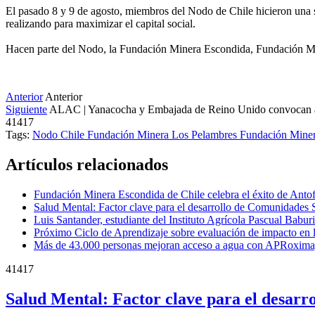
El pasado 8 y 9 de agosto, miembros del Nodo de Chile hicieron una s
realizando para maximizar el capital social.
Hacen parte del Nodo, la Fundación Minera Escondida, Fundación M
Anterior
Anterior
Siguiente
ALAC | Yanacocha y Embajada de Reino Unido convocan a 
41417
Tags:
Nodo Chile
Fundación Minera Los Pelambres
Fundación Mine
Artículos relacionados
Fundación Minera Escondida de Chile celebra el éxito de Antof
Salud Mental: Factor clave para el desarrollo de Comunidades S
Luis Santander, estudiante del Instituto Agrícola Pascual Babu
Próximo Ciclo de Aprendizaje sobre evaluación de impacto en 
Más de 43.000 personas mejoran acceso a agua con APRoxima
41417
Salud Mental: Factor clave para el desarr