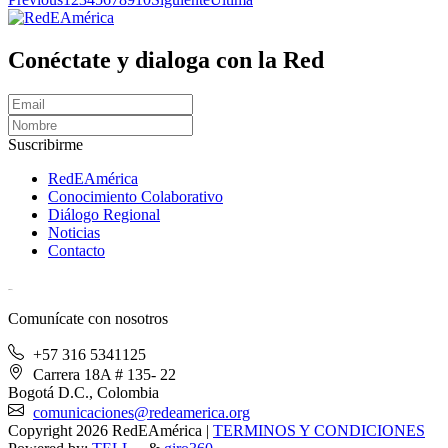
Conéctate y dialoga con la Red
Suscribirme
RedEAmérica
Conocimiento Colaborativo
Diálogo Regional
Noticias
Contacto
[User:Username]
Comunícate con nosotros
+57 316 5341125
Carrera 18A # 135- 22
Bogotá D.C., Colombia
comunicaciones@redeamerica.org
Copyright 2026 RedEAmérica
|
TERMINOS Y CONDICIONES