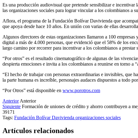
Es una producción audiovisual que pretende sensibilizar e incentivar l
las organizaciones sociales para lograr vincular a los colombianos a s
Aflora, el programa de la Fundación Bolívar Davivienda que acompaña 
que apoya desde hace 10 años. En unión con varias de ellas desarroll
Algunos directores de estas organizaciones llamaron a 100 empresas y
digital a más de 4.000 personas, que evidenció que el 58% de los encu
largo camino por recorrer para incentivar a los colombianos a prestar 
“Por otros” es el resultado cinematográfico de algunas de las vivenc
despierta emociones e invita a los colombianos a reunirse en torno a 
“El hecho de trabajar con personas extraordinarias e invisibles, que h
la parte humana es increíble, personajes audaces dispuestos a todo po
“Por Otros” está disponible en
www.porotros.com
Anterior
Anterior
Siguiente
Formación de uniones de crédito y ahorro contribuyen a mej
39171
Tags:
Fundación Bolívar Davivienda
organizaciones sociales
Artículos relacionados