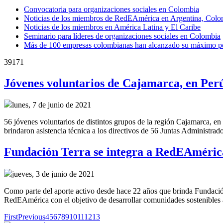
Convocatoria para organizaciones sociales en Colombia
Noticias de los miembros de RedEAmérica en Argentina, Colo
Noticias de los miembros en América Latina y El Caribe
Seminario para líderes de organizaciones sociales en Colombia
Más de 100 empresas colombianas han alcanzado su máximo pote
39171
Jóvenes voluntarios de Cajamarca, en Perú
lunes, 7 de junio de 2021
56 jóvenes voluntarios de distintos grupos de la región Cajamarca, en 
brindaron asistencia técnica a los directivos de 56 Juntas Administra
Fundación Terra se integra a RedEAméric
jueves, 3 de junio de 2021
Como parte del aporte activo desde hace 22 años que brinda Fundación 
RedEAmérica con el objetivo de desarrollar comunidades sostenibles
First
Previous
4
5
6
7
8
9
10
11
12
13