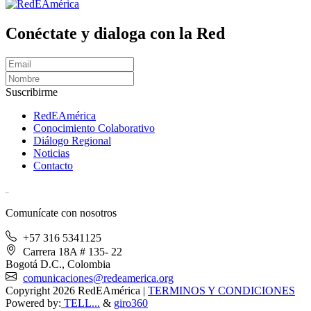
Conéctate y dialoga con la Red
Suscribirme
RedEAmérica
Conocimiento Colaborativo
Diálogo Regional
Noticias
Contacto
[User:Username]
Comunícate con nosotros
+57 316 5341125
Carrera 18A # 135- 22
Bogotá D.C., Colombia
comunicaciones@redeamerica.org
Copyright 2026 RedEAmérica
|
TERMINOS Y CONDICIONES
Powered by:
TELL...
&
giro360