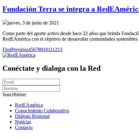
Fundación Terra se integra a RedEAméric
jueves, 3 de junio de 2021
Como parte del aporte activo desde hace 22 años que brinda Fundación 
RedEAmérica con el objetivo de desarrollar comunidades sostenibles
First
Previous
4
5
6
7
8
9
10
11
12
13
Conéctate y dialoga con la Red
Suscribirme
RedEAmérica
Conocimiento Colaborativo
Diálogo Regional
Noticias
Contacto