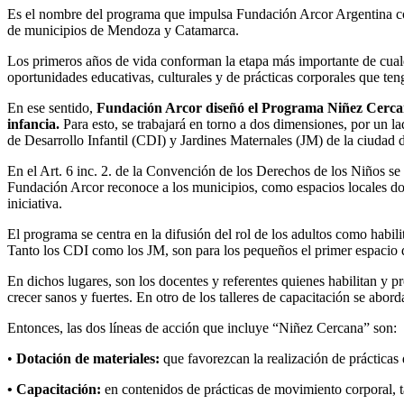
Es el nombre del programa que impulsa Fundación Arcor Argentina con 
de municipios de Mendoza y Catamarca.
Los primeros años de vida conforman la etapa más importante de cualqu
oportunidades educativas, culturales y de prácticas corporales que te
En ese sentido,
Fundación Arcor diseñó el Programa Niñez Cercana,
infancia.
Para esto, se trabajará en torno a dos dimensiones, por un l
de Desarrollo Infantil (CDI) y Jardines Maternales (JM) de la ciudad
En el Art. 6 inc. 2. de la Convención de los Derechos de los Niños se 
Fundación Arcor reconoce a los municipios, como espacios locales do
iniciativa.
El programa se centra en la difusión del rol de los adultos como habil
Tanto los CDI como los JM, son para los pequeños el primer espacio d
En dichos lugares, son los docentes y referentes quienes habilitan y 
crecer sanos y fuertes. En otro de los talleres de capacitación se abor
Entonces, las dos líneas de acción que incluye “Niñez Cercana” son:
•
Dotación de materiales:
que favorezcan la realización de prácticas
• Capacitación:
en contenidos de prácticas de movimiento corporal, t