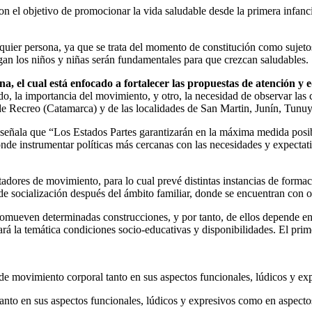
el objetivo de promocionar la vida saludable desde la primera infancia
ier persona, ya que se trata del momento de constitución como sujetos, e
ngan los niños y niñas serán fundamentales para que crezcan saludables.
 el cual está enfocado a fortalecer las propuestas de atención y 
ado, la importancia del movimiento, y otro, la necesidad de observar las
 de Recreo (Catamarca) y de las localidades de San Martin, Junín, Tun
señala que “Los Estados Partes garantizarán en la máxima medida posible
nde instrumentar políticas más cercanas con las necesidades y expecta
itadores de movimiento, para lo cual prevé distintas instancias de forma
e socialización después del ámbito familiar, donde se encuentran con ot
promueven determinadas construcciones, y por tanto, de ellos depende e
dará la temática condiciones socio-educativas y disponibilidades. El pri
 de movimiento corporal tanto en sus aspectos funcionales, lúdicos y ex
anto en sus aspectos funcionales, lúdicos y expresivos como en aspecto