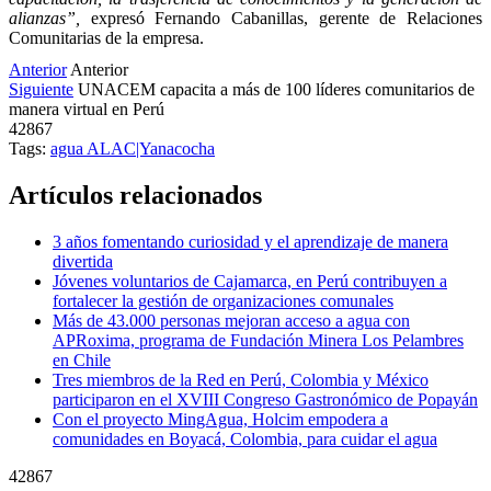
alianzas”,
expresó Fernando Cabanillas, gerente de Relaciones
Comunitarias de la empresa.
Anterior
Anterior
Siguiente
UNACEM capacita a más de 100 líderes comunitarios de
manera virtual en Perú
42867
Tags:
agua
ALAC|Yanacocha
Artículos relacionados
3 años fomentando curiosidad y el aprendizaje de manera
divertida
Jóvenes voluntarios de Cajamarca, en Perú contribuyen a
fortalecer la gestión de organizaciones comunales
Más de 43.000 personas mejoran acceso a agua con
APRoxima, programa de Fundación Minera Los Pelambres
en Chile
Tres miembros de la Red en Perú, Colombia y México
participaron en el XVIII Congreso Gastronómico de Popayán
Con el proyecto MingAgua, Holcim empodera a
comunidades en Boyacá, Colombia, para cuidar el agua
42867