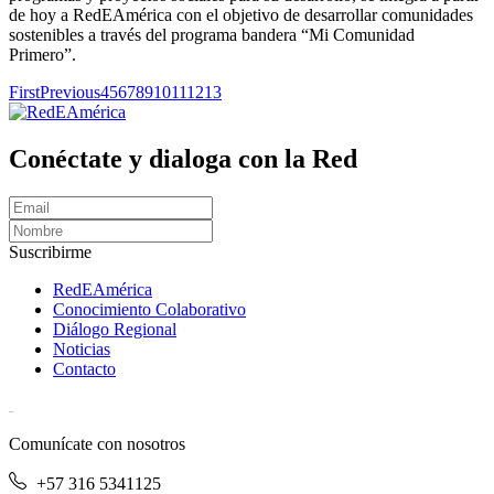
de hoy a RedEAmérica con el objetivo de desarrollar comunidades
sostenibles a través del programa bandera “Mi Comunidad
Primero”.
First
Previous
4
5
6
7
8
9
10
11
12
13
Conéctate y dialoga con la Red
Suscribirme
RedEAmérica
Conocimiento Colaborativo
Diálogo Regional
Noticias
Contacto
[User:Username]
Comunícate con nosotros
+57 316 5341125