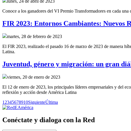
lunes, 24 de abril de 2023
Conoce a los ganadores del VI Premio Transformadores en cada una de 
FIR 2023: Entornos Cambiantes: Nuevos R
martes, 28 de febrero de 2023
El FIR 2023, realizado el pasado 16 de marzo de 2023 de manera híbrid
Latina.
Juventud, género y migración: un gran diál
viernes, 20 de enero de 2023
El 12 de enero de 2023, los principales líderes empresariales y del e
reflexión y acción desde América Latina
1
2
3
4
5
6
7
8
9
10
Siguiente
Última
Conéctate y dialoga con la Red