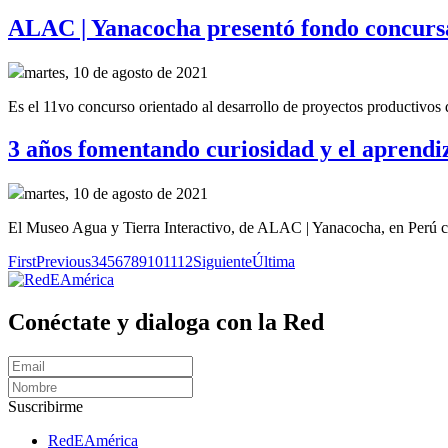
ALAC | Yanacocha presentó fondo concursa
martes, 10 de agosto de 2021
Es el 11vo concurso orientado al desarrollo de proyectos productivos
3 años fomentando curiosidad y el aprendi
martes, 10 de agosto de 2021
El Museo Agua y Tierra Interactivo, de ALAC | Yanacocha, en Perú ce
First
Previous
3
4
5
6
7
8
9
10
11
12
Siguiente
Última
Conéctate y dialoga con la Red
Suscribirme
RedEAmérica