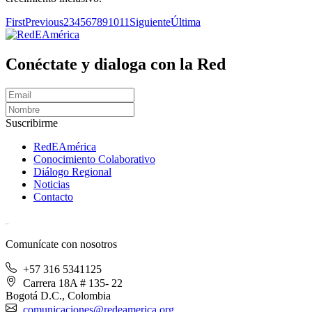
First
Previous
2
3
4
5
6
7
8
9
10
11
Siguiente
Última
Conéctate y dialoga con la Red
Suscribirme
RedEAmérica
Conocimiento Colaborativo
Diálogo Regional
Noticias
Contacto
[User:Username]
Comunícate con nosotros
+57 316 5341125
Carrera 18A # 135- 22
Bogotá D.C., Colombia
comunicaciones@redeamerica.org