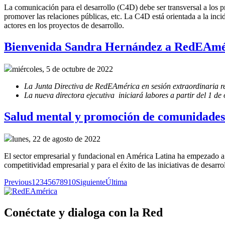
La comunicación para el desarrollo (C4D) debe ser transversal a los pr
promover las relaciones públicas, etc. La C4D está orientada a la incide
actores en los proyectos de desarrollo.
Bienvenida Sandra Hernández a RedEAmé
miércoles, 5 de octubre de 2022
La Junta Directiva de RedEAmérica en sesión extraordinaria r
La nueva directora ejecutiva iniciará labores a partir del 1 de
Salud mental y promoción de comunidades 
lunes, 22 de agosto de 2022
El sector empresarial y fundacional en América Latina ha empezado a v
competitividad empresarial y para el éxito de las iniciativas de desarro
Previous
1
2
3
4
5
6
7
8
9
10
Siguiente
Última
Conéctate y dialoga con la Red