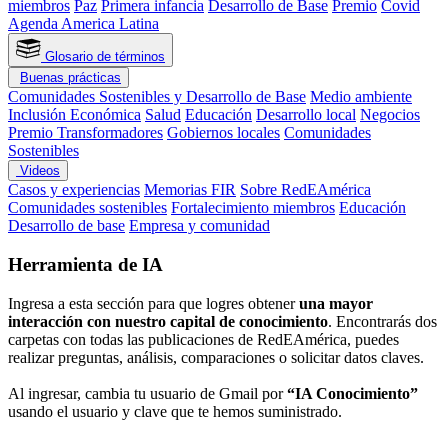
miembros
Paz
Primera infancia
Desarrollo de Base
Premio
Covid
Agenda America Latina
Glosario de términos
Buenas prácticas
Comunidades Sostenibles y Desarrollo de Base
Medio ambiente
Inclusión Económica
Salud
Educación
Desarrollo local
Negocios
Premio Transformadores
Gobiernos locales
Comunidades
Sostenibles
Videos
Casos y experiencias
Memorias FIR
Sobre RedEAmérica
Comunidades sostenibles
Fortalecimiento miembros
Educación
Desarrollo de base
Empresa y comunidad
Herramienta de IA
Ingresa a esta sección para que logres obtener
una mayor
interacción con nuestro capital de conocimiento
. Encontrarás dos
carpetas con todas las publicaciones de RedEAmérica, puedes
realizar preguntas, análisis, comparaciones o solicitar datos claves.
Al ingresar, cambia tu usuario de Gmail por
“IA Conocimiento”
usando el usuario y clave que te hemos suministrado.