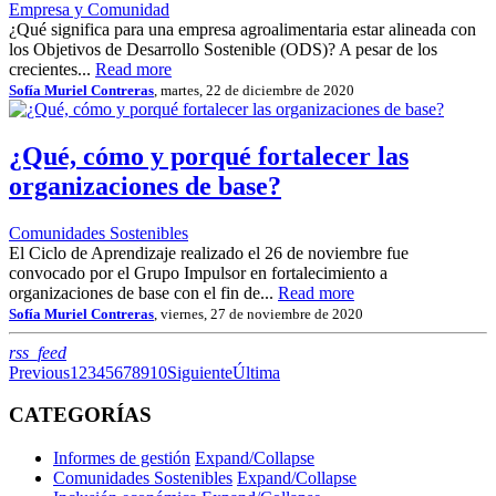
Empresa y Comunidad
¿Qué significa para una empresa agroalimentaria estar alineada con
los Objetivos de Desarrollo Sostenible (ODS)? A pesar de los
crecientes...
Read more
Sofía Muriel Contreras
, martes, 22 de diciembre de 2020
¿Qué, cómo y porqué fortalecer las
organizaciones de base?
Comunidades Sostenibles
El Ciclo de Aprendizaje realizado el 26 de noviembre fue
convocado por el Grupo Impulsor en fortalecimiento a
organizaciones de base con el fin de...
Read more
Sofía Muriel Contreras
, viernes, 27 de noviembre de 2020
RSS
rss_feed
Previous
1
2
3
4
5
6
7
8
9
10
Siguiente
Última
CATEGORÍAS
Informes de gestión
Expand/Collapse
Comunidades Sostenibles
Expand/Collapse