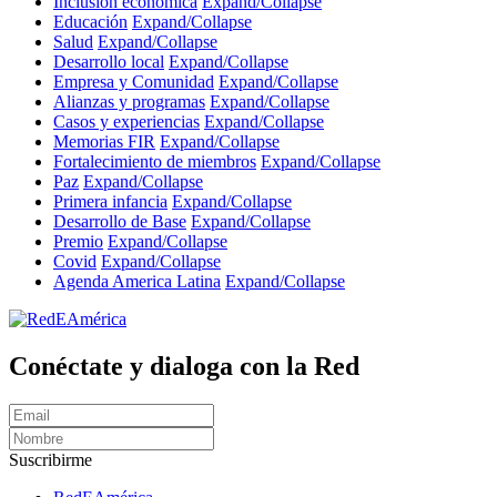
Inclusión económica
Expand/Collapse
Educación
Expand/Collapse
Salud
Expand/Collapse
Desarrollo local
Expand/Collapse
Empresa y Comunidad
Expand/Collapse
Alianzas y programas
Expand/Collapse
Casos y experiencias
Expand/Collapse
Memorias FIR
Expand/Collapse
Fortalecimiento de miembros
Expand/Collapse
Paz
Expand/Collapse
Primera infancia
Expand/Collapse
Desarrollo de Base
Expand/Collapse
Premio
Expand/Collapse
Covid
Expand/Collapse
Agenda America Latina
Expand/Collapse
Conéctate y dialoga con la Red
Suscribirme