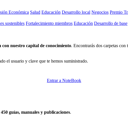
usión Económica
Salud
Educación
Desarrollo local
Negocios
Premio Tr
s sostenibles
Fortalecimiento miembros
Educación
Desarrollo de base
 con nuestro capital de conocimiento
. Encontrarás dos carpetas con
do el usuario y clave que te hemos suministrado.
Entrar a NoteBook
e
450 guías, manuales y publicaciones
.