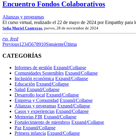
Encuentro Fondos Colaborativos
Alianzas y programas
El curso virtual, realizado el 22 de mayo de 2024 por Empatthy para
Sofía Muriel Contreras
, jueves, 28 de noviembre de 2024
RSS
rss_feed
Previous
1
2
3
4
5
6
7
8
9
10
Siguiente
Última
CATEGORÍAS
Informes de gestión
Expand/Collapse
Comunidades Sostenibles
Expand/Collapse
Inclusión económica
Expand/Collapse
Educación
Expand/Collapse
Salud
Expand/Collapse
Desarrollo local
Expand/Collapse
Empresa y Comunidad
Expand/Collapse
Alianzas y programas
Expand/Collapse
Casos y experiencias
Expand/Collapse
Memorias FIR
Expand/Collapse
Fortalecimiento de miembros
Expand/Collapse
Paz
Expand/Collapse
Primera infancia
Expand/Collapse