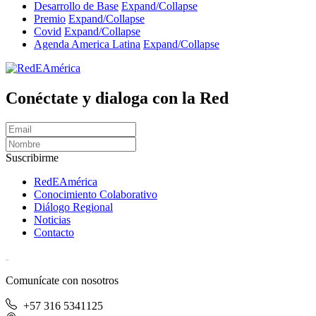
Desarrollo de Base
Expand/Collapse
Premio
Expand/Collapse
Covid
Expand/Collapse
Agenda America Latina
Expand/Collapse
Conéctate y dialoga con la Red
Suscribirme
RedEAmérica
Conocimiento Colaborativo
Diálogo Regional
Noticias
Contacto
[User:Username]
Comunícate con nosotros
+57 316 5341125