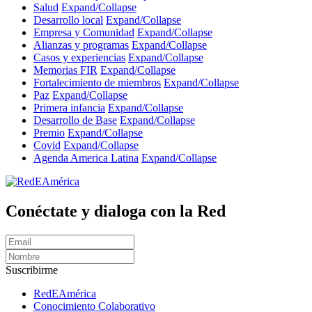
Salud
Expand/Collapse
Desarrollo local
Expand/Collapse
Empresa y Comunidad
Expand/Collapse
Alianzas y programas
Expand/Collapse
Casos y experiencias
Expand/Collapse
Memorias FIR
Expand/Collapse
Fortalecimiento de miembros
Expand/Collapse
Paz
Expand/Collapse
Primera infancia
Expand/Collapse
Desarrollo de Base
Expand/Collapse
Premio
Expand/Collapse
Covid
Expand/Collapse
Agenda America Latina
Expand/Collapse
Conéctate y dialoga con la Red
Suscribirme
RedEAmérica
Conocimiento Colaborativo