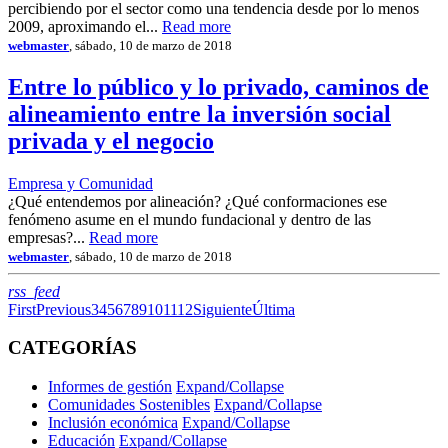
percibiendo por el sector como una tendencia desde por lo menos
2009, aproximando el...
Read more
webmaster
, sábado, 10 de marzo de 2018
Entre lo público y lo privado, caminos de
alineamiento entre la inversión social
privada y el negocio
Empresa y Comunidad
¿Qué entendemos por alineación? ¿Qué conformaciones ese
fenómeno asume en el mundo fundacional y dentro de las
empresas?...
Read more
webmaster
, sábado, 10 de marzo de 2018
RSS
rss_feed
First
Previous
3
4
5
6
7
8
9
10
11
12
Siguiente
Última
CATEGORÍAS
Informes de gestión
Expand/Collapse
Comunidades Sostenibles
Expand/Collapse
Inclusión económica
Expand/Collapse
Educación
Expand/Collapse