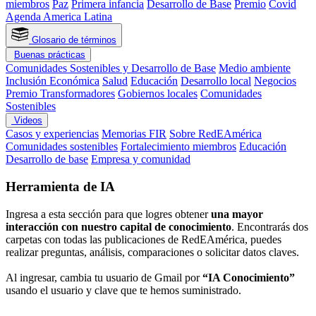
miembros
Paz
Primera infancia
Desarrollo de Base
Premio
Covid
Agenda America Latina
Glosario de términos
Buenas prácticas
Comunidades Sostenibles y Desarrollo de Base
Medio ambiente
Inclusión Económica
Salud
Educación
Desarrollo local
Negocios
Premio Transformadores
Gobiernos locales
Comunidades
Sostenibles
Videos
Casos y experiencias
Memorias FIR
Sobre RedEAmérica
Comunidades sostenibles
Fortalecimiento miembros
Educación
Desarrollo de base
Empresa y comunidad
Herramienta de IA
Ingresa a esta sección para que logres obtener
una mayor
interacción con nuestro capital de conocimiento
. Encontrarás dos
carpetas con todas las publicaciones de RedEAmérica, puedes
realizar preguntas, análisis, comparaciones o solicitar datos claves.
Al ingresar, cambia tu usuario de Gmail por
“IA Conocimiento”
usando el usuario y clave que te hemos suministrado.