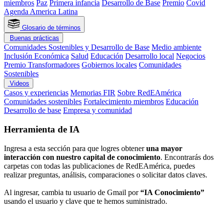
miembros
Paz
Primera infancia
Desarrollo de Base
Premio
Covid
Agenda America Latina
Glosario de términos
Buenas prácticas
Comunidades Sostenibles y Desarrollo de Base
Medio ambiente
Inclusión Económica
Salud
Educación
Desarrollo local
Negocios
Premio Transformadores
Gobiernos locales
Comunidades
Sostenibles
Videos
Casos y experiencias
Memorias FIR
Sobre RedEAmérica
Comunidades sostenibles
Fortalecimiento miembros
Educación
Desarrollo de base
Empresa y comunidad
Herramienta de IA
Ingresa a esta sección para que logres obtener
una mayor
interacción con nuestro capital de conocimiento
. Encontrarás dos
carpetas con todas las publicaciones de RedEAmérica, puedes
realizar preguntas, análisis, comparaciones o solicitar datos claves.
Al ingresar, cambia tu usuario de Gmail por
“IA Conocimiento”
usando el usuario y clave que te hemos suministrado.