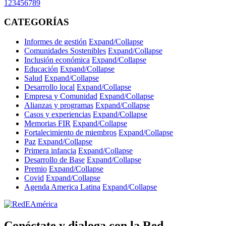
1
2
3
4
5
6
7
8
9
CATEGORÍAS
Informes de gestión
Expand/Collapse
Comunidades Sostenibles
Expand/Collapse
Inclusión económica
Expand/Collapse
Educación
Expand/Collapse
Salud
Expand/Collapse
Desarrollo local
Expand/Collapse
Empresa y Comunidad
Expand/Collapse
Alianzas y programas
Expand/Collapse
Casos y experiencias
Expand/Collapse
Memorias FIR
Expand/Collapse
Fortalecimiento de miembros
Expand/Collapse
Paz
Expand/Collapse
Primera infancia
Expand/Collapse
Desarrollo de Base
Expand/Collapse
Premio
Expand/Collapse
Covid
Expand/Collapse
Agenda America Latina
Expand/Collapse
Conéctate y dialoga con la Red