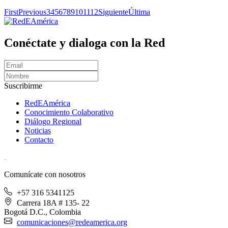
First
Previous
3
4
5
6
7
8
9
10
11
12
Siguiente
Última
Conéctate y dialoga con la Red
Suscribirme
RedEAmérica
Conocimiento Colaborativo
Diálogo Regional
Noticias
Contacto
[User:Username]
Comunícate con nosotros
+57 316 5341125
Carrera 18A # 135- 22
Bogotá D.C., Colombia
comunicaciones@redeamerica.org