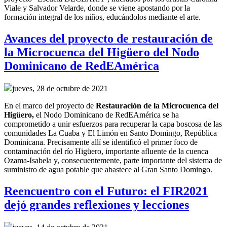
Viale y Salvador Velarde, donde se viene apostando por la
formación integral de los niños, educándolos mediante el arte.
Avances del proyecto de restauración de
la Microcuenca del Higüero del Nodo
Dominicano de RedEAmérica
jueves, 28 de octubre de 2021
En el marco del
p
royecto
de
R
estauración de la
M
icrocuenca del
Higüero
,
el
Nodo Dominicano de RedEAmérica
se ha
comprometido a
unir esfuerzos para recuperar
la capa boscosa de la
s
comunidades La Cuaba y El Limón en Santo Domingo, República
Dominicana.
Precisamente allí
se identificó el primer foco de
contaminación del río Higüero, importante afluente de la cuenca
Ozama-Isabela y, consecuentemente,
parte importante del sistema de
suministro de agua potable
que abastece al Gran Santo Domingo
.
Reencuentro con el Futuro: el FIR2021
dejó grandes reflexiones y lecciones