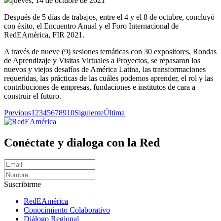
jueves, 14 de octubre de 2021
Después de 5 días de trabajos, entre el 4 y el 8 de octubre, concluyó
con éxito, el Encuentro Anual y el Foro Internacional de
RedEAmérica, FIR 2021.
A través de nueve (9) sesiones temáticas con 30 expositores, Rondas
de Aprendizaje y Visitas Virtuales a Proyectos, se repasaron los
nuevos y viejos desafíos de América Latina, las transformaciones
requeridas, las prácticas de las cuáles podemos aprender, el rol y las
contribuciones de empresas, fundaciones e institutos de cara a
construir el futuro.
Previous
1
2
3
4
5
6
7
8
9
10
Siguiente
Última
Conéctate y dialoga con la Red
Suscribirme
RedEAmérica
Conocimiento Colaborativo
Diálogo Regional