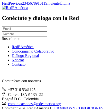
First
Previous
2
3
4
5
6
7
8
9
10
11
Siguiente
Última
Conéctate y dialoga con la Red
Suscribirme
RedEAmérica
Conocimiento Colaborativo
Diálogo Regional
Noticias
Contacto
[User:Username]
Comunícate con nosotros
+57 316 5341125
Carrera 18A # 135- 22
Bogotá D.C., Colombia
comunicaciones@redeamerica.org
Copyright 2026 RedEAmérica
|
TERMINOS Y CONDICIONES