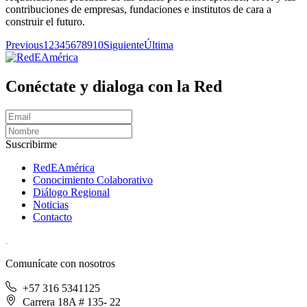
contribuciones de empresas, fundaciones e institutos de cara a
construir el futuro.
Previous
1
2
3
4
5
6
7
8
9
10
Siguiente
Última
Conéctate y dialoga con la Red
Suscribirme
RedEAmérica
Conocimiento Colaborativo
Diálogo Regional
Noticias
Contacto
[User:Username]
Comunícate con nosotros
+57 316 5341125
Carrera 18A # 135- 22