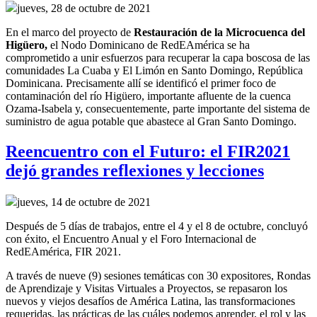
jueves, 28 de octubre de 2021
En el marco del
p
royecto
de
R
estauración de la
M
icrocuenca del
Higüero
,
el
Nodo Dominicano de RedEAmérica
se ha
comprometido a
unir esfuerzos para recuperar
la capa boscosa de la
s
comunidades La Cuaba y El Limón en Santo Domingo, República
Dominicana.
Precisamente allí
se identificó el primer foco de
contaminación del río Higüero, importante afluente de la cuenca
Ozama-Isabela y, consecuentemente,
parte importante del sistema de
suministro de agua potable
que abastece al Gran Santo Domingo
.
Reencuentro con el Futuro: el FIR2021
dejó grandes reflexiones y lecciones
jueves, 14 de octubre de 2021
Después de 5 días de trabajos, entre el 4 y el 8 de octubre, concluyó
con éxito, el Encuentro Anual y el Foro Internacional de
RedEAmérica, FIR 2021.
A través de nueve (9) sesiones temáticas con 30 expositores, Rondas
de Aprendizaje y Visitas Virtuales a Proyectos, se repasaron los
nuevos y viejos desafíos de América Latina, las transformaciones
requeridas, las prácticas de las cuáles podemos aprender, el rol y las