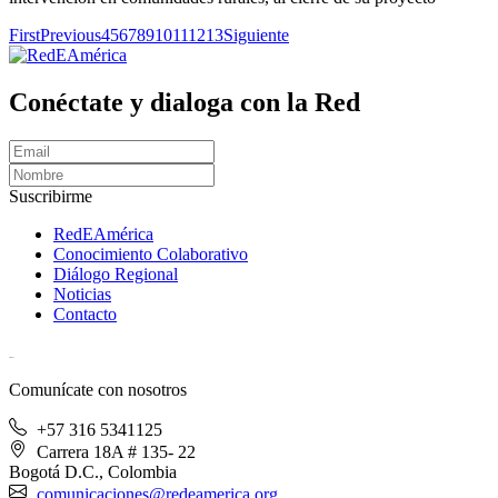
First
Previous
4
5
6
7
8
9
10
11
12
13
Siguiente
Conéctate y dialoga con la Red
Suscribirme
RedEAmérica
Conocimiento Colaborativo
Diálogo Regional
Noticias
Contacto
[User:Username]
Comunícate con nosotros
+57 316 5341125
Carrera 18A # 135- 22
Bogotá D.C., Colombia
comunicaciones@redeamerica.org