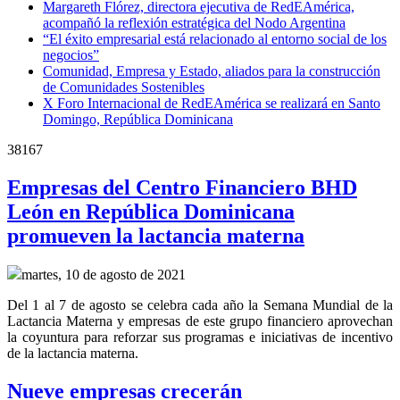
Margareth Flórez, directora ejecutiva de RedEAmérica,
acompañó la reflexión estratégica del Nodo Argentina
“El éxito empresarial está relacionado al entorno social de los
negocios”
Comunidad, Empresa y Estado, aliados para la construcción
de Comunidades Sostenibles
X Foro Internacional de RedEAmérica se realizará en Santo
Domingo, República Dominicana
38167
Empresas del Centro Financiero BHD
León en República Dominicana
promueven la lactancia materna
martes, 10 de agosto de 2021
Del 1 al 7 de agosto se celebra cada año la Semana Mundial de la
Lactancia Materna y empresas de este grupo financiero aprovechan
la coyuntura para reforzar sus programas e iniciativas de incentivo
de la lactancia materna.
Nueve empresas crecerán