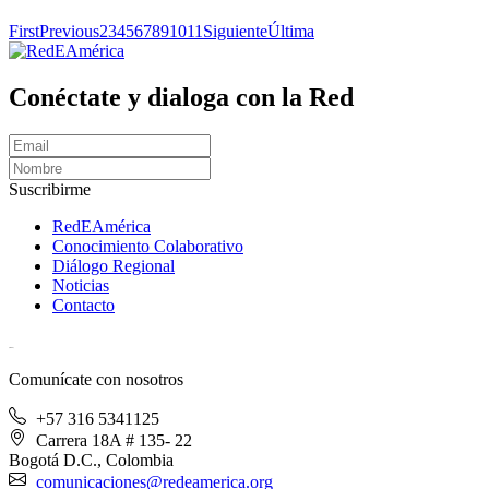
First
Previous
2
3
4
5
6
7
8
9
10
11
Siguiente
Última
Conéctate y dialoga con la Red
Suscribirme
RedEAmérica
Conocimiento Colaborativo
Diálogo Regional
Noticias
Contacto
[User:Username]
Comunícate con nosotros
+57 316 5341125
Carrera 18A # 135- 22
Bogotá D.C., Colombia
comunicaciones@redeamerica.org