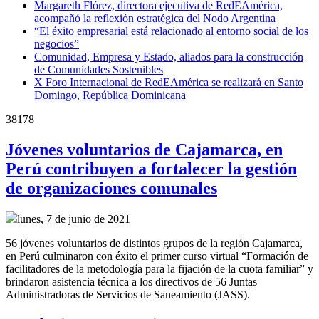
Margareth Flórez, directora ejecutiva de RedEAmérica,
acompañó la reflexión estratégica del Nodo Argentina
“El éxito empresarial está relacionado al entorno social de los
negocios”
Comunidad, Empresa y Estado, aliados para la construcción
de Comunidades Sostenibles
X Foro Internacional de RedEAmérica se realizará en Santo
Domingo, República Dominicana
38178
Jóvenes voluntarios de Cajamarca, en
Perú contribuyen a fortalecer la gestión
de organizaciones comunales
lunes, 7 de junio de 2021
56 jóvenes voluntarios de distintos grupos de la región Cajamarca,
en Perú culminaron con éxito el primer curso virtual “Formación de
facilitadores de la metodología para la fijación de la cuota familiar” y
brindaron asistencia técnica a los directivos de 56 Juntas
Administradoras de Servicios de Saneamiento (JASS).