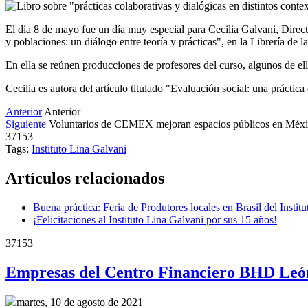
El día 8 de mayo fue un día muy especial para Cecilia Galvani, Director
y poblaciones: un diálogo entre teoría y prácticas", en la Librería de 
En ella se reúnen producciones de profesores del curso, algunos de el
Cecilia es autora del artículo titulado "Evaluación social: una práctica
Anterior
Anterior
Siguiente
Voluntarios de CEMEX mejoran espacios públicos en Méx
37153
Tags:
Instituto Lina Galvani
Artículos relacionados
Buena práctica: Feria de Produtores locales en Brasil del Instit
¡Felicitaciones al Instituto Lina Galvani por sus 15 años!
37153
Empresas del Centro Financiero BHD León
martes, 10 de agosto de 2021