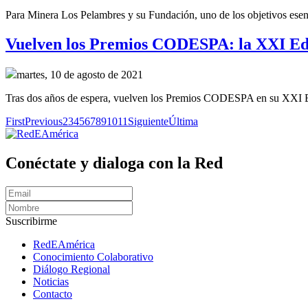
Para Minera Los Pelambres y su Fundación, uno de los objetivos esenci
Vuelven los Premios CODESPA: la XXI Edic
martes, 10 de agosto de 2021
Tras dos años de espera, vuelven los Premios CODESPA en su XXI Edic
First
Previous
2
3
4
5
6
7
8
9
10
11
Siguiente
Última
Conéctate y dialoga con la Red
Suscribirme
RedEAmérica
Conocimiento Colaborativo
Diálogo Regional
Noticias
Contacto