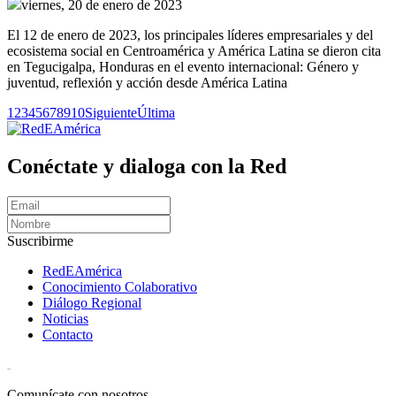
viernes, 20 de enero de 2023
El 12 de enero de 2023, los principales líderes empresariales y del
ecosistema social en Centroamérica y América Latina se dieron cita
en Tegucigalpa, Honduras en el evento internacional: Género y
juventud, reflexión y acción desde América Latina
1
2
3
4
5
6
7
8
9
10
Siguiente
Última
Conéctate y dialoga con la Red
Suscribirme
RedEAmérica
Conocimiento Colaborativo
Diálogo Regional
Noticias
Contacto
[User:Username]
Comunícate con nosotros