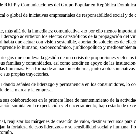
vo de RRPP y Comunicaciones del Grupo Popular en República Dominic
al o global de iniciativas empresariales de responsabilidad social y d
le, más allá de la inmediatez comunicativa -no por ello menos important
o liderazgo advirtieron los efectos catastróficos de la propagación del vir
l había que actuar con visión sostenible, aportando soluciones de efecto
comprende lo humano, socioeconómico, jurídicopolítico y medioambienta
riesgos que conlleva la gestión de una crisis de proporciones y efectos 
us familias y comunidades, así como acudir en apoyo de las institucion
s humanas. Esta forma de actuación solidaria, junto a otras iniciativa
e sus propias trayectorias.
r dando señales de liderazgo y permanencia en los consumidores, lo co
le de la marca y la empresa.
sus colaboradores en la primera línea de mantenimiento de la actividad
población sumida en la expectación y el encerramiento, bajo estado de ex
al, reajustar los márgenes de creación de valor, destinar recursos para 
n la fortaleza de esos liderazgos y su sensibilidad social y humana. Poc
 común.