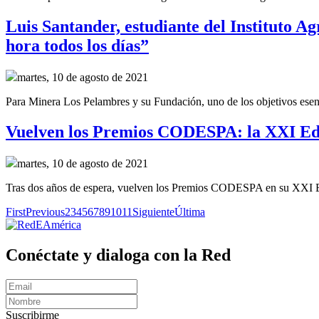
Luis Santander, estudiante del Instituto 
hora todos los días”
martes, 10 de agosto de 2021
Para Minera Los Pelambres y su Fundación, uno de los objetivos esenci
Vuelven los Premios CODESPA: la XXI Edic
martes, 10 de agosto de 2021
Tras dos años de espera, vuelven los Premios CODESPA en su XXI Edic
First
Previous
2
3
4
5
6
7
8
9
10
11
Siguiente
Última
Conéctate y dialoga con la Red
Suscribirme