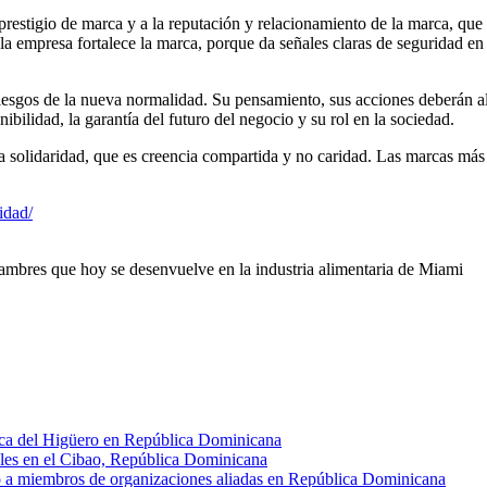
stigio de marca y a la reputación y relacionamiento de la marca, que t
 empresa fortalece la marca, porque da señales claras de seguridad en l
iesgos de la nueva normalidad. Su pensamiento, sus acciones deberán ali
enibilidad, la garantía del futuro del negocio y su rol en la sociedad.
a solidaridad, que es creencia compartida y no caridad. Las marcas más 
idad/
mbres que hoy se desenvuelve en la industria alimentaria de Miami
enca del Higüero en República Dominicana
ales en el Cibao, República Dominicana
o a miembros de organizaciones aliadas en República Dominicana