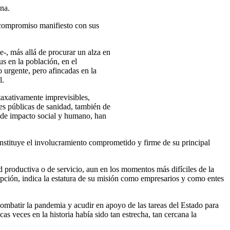
ana.
e compromiso manifiesto con sus
e-, más allá de procurar un alza en
us en la población, en el
 urgente, pero afincadas en la
l.
taxativamente imprevisibles,
es públicas de sanidad, también de
s de impacto social y humano, han
nstituye el involucramiento comprometido y firme de su principal
 productiva o de servicio, aun en los momentos más difíciles de la
cepción, indica la estatura de su misión como empresarios y como entes
combatir la pandemia y acudir en apoyo de las tareas del Estado para
as veces en la historia había sido tan estrecha, tan cercana la