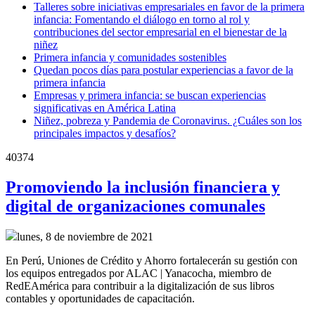
Talleres sobre iniciativas empresariales en favor de la primera
infancia: Fomentando el diálogo en torno al rol y
contribuciones del sector empresarial en el bienestar de la
niñez
Primera infancia y comunidades sostenibles
Quedan pocos días para postular experiencias a favor de la
primera infancia
Empresas y primera infancia: se buscan experiencias
significativas en América Latina
Niñez, pobreza y Pandemia de Coronavirus. ¿Cuáles son los
principales impactos y desafíos?
40374
Promoviendo la inclusión financiera y
digital de organizaciones comunales
lunes, 8 de noviembre de 2021
En Perú, Uniones de Crédito y Ahorro fortalecerán su gestión con
los equipos entregados por ALAC | Yanacocha, miembro de
RedEAmérica para contribuir a la digitalización de sus libros
contables y oportunidades de capacitación.