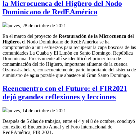
la Microcuenca del Higüero del Nodo
Dominicano de RedEAmérica
jueves, 28 de octubre de 2021
En el marco del
p
royecto
de
R
estauración de la
M
icrocuenca del
Higüero
,
el
Nodo Dominicano de RedEAmérica
se ha
comprometido a
unir esfuerzos para recuperar
la capa boscosa de la
s
comunidades La Cuaba y El Limón en Santo Domingo, República
Dominicana.
Precisamente allí
se identificó el primer foco de
contaminación del río Higüero, importante afluente de la cuenca
Ozama-Isabela y, consecuentemente,
parte importante del sistema de
suministro de agua potable
que abastece al Gran Santo Domingo
.
Reencuentro con el Futuro: el FIR2021
dejó grandes reflexiones y lecciones
jueves, 14 de octubre de 2021
Después de 5 días de trabajos, entre el 4 y el 8 de octubre, concluyó
con éxito, el Encuentro Anual y el Foro Internacional de
RedEAmérica, FIR 2021.