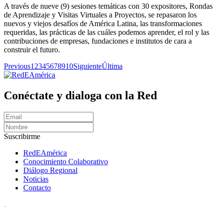
A través de nueve (9) sesiones temáticas con 30 expositores, Rondas
de Aprendizaje y Visitas Virtuales a Proyectos, se repasaron los
nuevos y viejos desafíos de América Latina, las transformaciones
requeridas, las prácticas de las cuáles podemos aprender, el rol y las
contribuciones de empresas, fundaciones e institutos de cara a
construir el futuro.
Previous
1
2
3
4
5
6
7
8
9
10
Siguiente
Última
Conéctate y dialoga con la Red
Suscribirme
RedEAmérica
Conocimiento Colaborativo
Diálogo Regional
Noticias
Contacto
[User:Username]