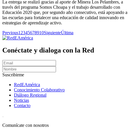
La entrega se realizó gracias al aporte de Minera Los Pelambres, a
través del programa Somos Choapa y el trabajo desarrollado con
Educación 2020 que, por segundo año consecutivo, está apoyando a
las escuelas para fortalecer una educación de calidad innovando en
estrategias de aprendizaje activo.
Previous
1
2
3
4
5
6
7
8
9
10
Siguiente
Última
Conéctate y dialoga con la Red
Suscribirme
RedEAmérica
Conocimiento Colaborativo
Diálogo Regional
Noticias
Contacto
[User:Username]
Comunícate con nosotros