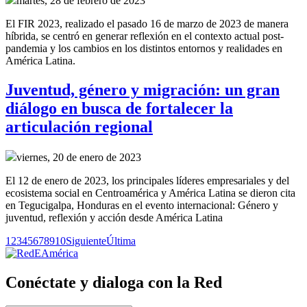
martes, 28 de febrero de 2023
El FIR 2023, realizado el pasado 16 de marzo de 2023 de manera
híbrida, se centró en generar reflexión en el contexto actual post-
pandemia y los cambios en los distintos entornos y realidades en
América Latina.
Juventud, género y migración: un gran
diálogo en busca de fortalecer la
articulación regional
viernes, 20 de enero de 2023
El 12 de enero de 2023, los principales líderes empresariales y del
ecosistema social en Centroamérica y América Latina se dieron cita
en Tegucigalpa, Honduras en el evento internacional: Género y
juventud, reflexión y acción desde América Latina
1
2
3
4
5
6
7
8
9
10
Siguiente
Última
Conéctate y dialoga con la Red