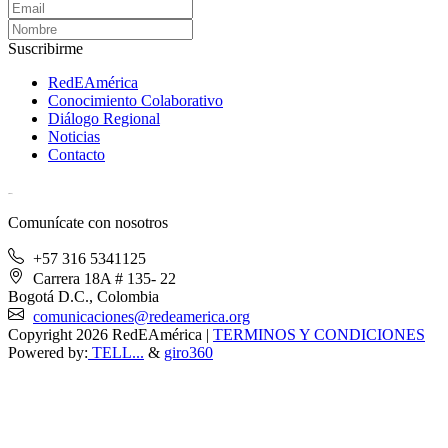
Suscribirme
RedEAmérica
Conocimiento Colaborativo
Diálogo Regional
Noticias
Contacto
[User:Username]
Comunícate con nosotros
+57 316 5341125
Carrera 18A # 135- 22
Bogotá D.C., Colombia
comunicaciones@redeamerica.org
Copyright 2026 RedEAmérica
|
TERMINOS Y CONDICIONES
Powered by:
TELL...
&
giro360