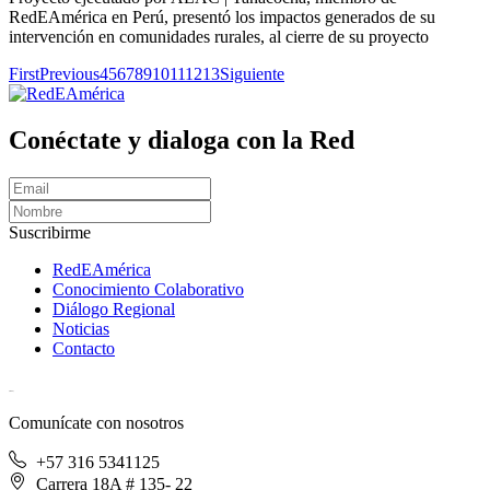
RedEAmérica en Perú, presentó los impactos generados de su
intervención en comunidades rurales, al cierre de su proyecto
First
Previous
4
5
6
7
8
9
10
11
12
13
Siguiente
Conéctate y dialoga con la Red
Suscribirme
RedEAmérica
Conocimiento Colaborativo
Diálogo Regional
Noticias
Contacto
[User:Username]
Comunícate con nosotros
+57 316 5341125
Carrera 18A # 135- 22