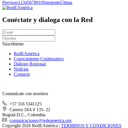
Previous
1
2
3
4
5
6
7
8
9
10
Siguiente
Última
Conéctate y dialoga con la Red
Suscribirme
RedEAmérica
Conocimiento Colaborativo
Diálogo Regional
Noticias
Contacto
[User:Username]
Comunícate con nosotros
+57 316 5341125
Carrera 18A # 135- 22
Bogotá D.C., Colombia
comunicaciones@redeamerica.org
Copyright 2026 RedEAmérica
|
TERMINOS Y CONDICIONES