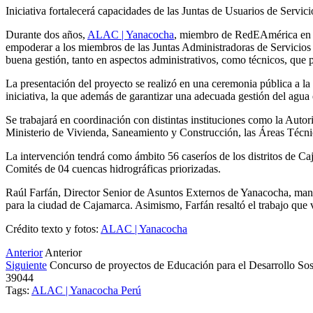
Iniciativa fortalecerá capacidades de las Juntas de Usuarios de Ser
Durante dos años,
ALAC | Yanacocha
, miembro de RedEAmérica en Pe
empoderar a los miembros de las Juntas Administradoras de Servicio
buena gestión, tanto en aspectos administrativos, como técnicos, que 
La presentación del proyecto se realizó en una ceremonia pública a la q
iniciativa, la que además de garantizar una adecuada gestión del agua 
Se trabajará en coordinación con distintas instituciones como la Auto
Ministerio de Vivienda, Saneamiento y Construcción, las Áreas Técnicas
La intervención tendrá como ámbito 56 caseríos de los distritos de 
Comités de 04 cuencas hidrográficas priorizadas.
Raúl Farfán, Director Senior de Asuntos Externos de Yanacocha, manif
para la ciudad de Cajamarca. Asimismo, Farfán resaltó el trabajo que
Crédito texto y fotos:
ALAC | Yanacocha
Anterior
Anterior
Siguiente
Concurso de proyectos de Educación para el Desarrollo Sos
39044
Tags:
ALAC | Yanacocha
Perú