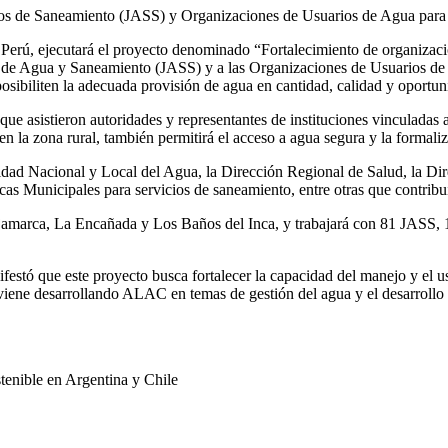
vicios de Saneamiento (JASS) y Organizaciones de Usuarios de Agua par
rú, ejecutará el proyecto denominado “Fortalecimiento de organizacion
s de Agua y Saneamiento (JASS) y a las Organizaciones de Usuarios d
posibiliten la adecuada provisión de agua en cantidad, calidad y oportun
ue asistieron autoridades y representantes de instituciones vinculadas al
en la zona rural, también permitirá el acceso a agua segura y la formali
ridad Nacional y Local del Agua, la Dirección Regional de Salud, la Dir
 Municipales para servicios de saneamiento, entre otras que contribuirá
Cajamarca, La Encañada y Los Baños del Inca, y trabajará con 81 JASS, 
estó que este proyecto busca fortalecer la capacidad del manejo y el u
 viene desarrollando ALAC en temas de gestión del agua y el desarrollo
tenible en Argentina y Chile