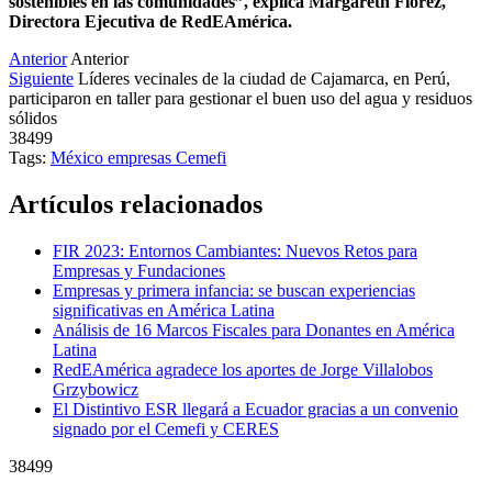
sostenibles en las comunidades”, explica Margareth Flórez,
Directora Ejecutiva de RedEAmérica.
Anterior
Anterior
Siguiente
Líderes vecinales de la ciudad de Cajamarca, en Perú,
participaron en taller para gestionar el buen uso del agua y residuos
sólidos
38499
Tags:
México
empresas
Cemefi
Artículos relacionados
FIR 2023: Entornos Cambiantes: Nuevos Retos para
Empresas y Fundaciones
Empresas y primera infancia: se buscan experiencias
significativas en América Latina
Análisis de 16 Marcos Fiscales para Donantes en América
Latina
RedEAmérica agradece los aportes de Jorge Villalobos
Grzybowicz
El Distintivo ESR llegará a Ecuador gracias a un convenio
signado por el Cemefi y CERES
38499