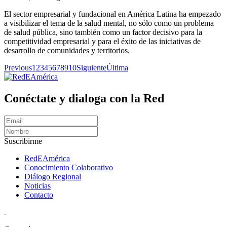
El sector empresarial y fundacional en América Latina ha empezado
a visibilizar el tema de la salud mental, no sólo como un problema
de salud pública, sino también como un factor decisivo para la
competitividad empresarial y para el éxito de las iniciativas de
desarrollo de comunidades y territorios.
Previous
1
2
3
4
5
6
7
8
9
10
Siguiente
Última
Conéctate y dialoga con la Red
Suscribirme
RedEAmérica
Conocimiento Colaborativo
Diálogo Regional
Noticias
Contacto
[User:Username]