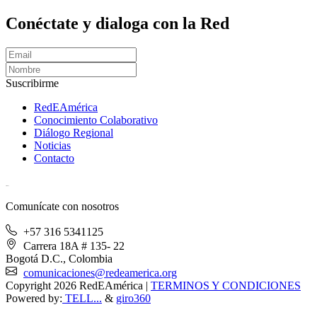
Conéctate y dialoga con la Red
Suscribirme
RedEAmérica
Conocimiento Colaborativo
Diálogo Regional
Noticias
Contacto
[User:Username]
Comunícate con nosotros
+57 316 5341125
Carrera 18A # 135- 22
Bogotá D.C., Colombia
comunicaciones@redeamerica.org
Copyright 2026 RedEAmérica
|
TERMINOS Y CONDICIONES
Powered by:
TELL...
&
giro360