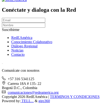
Conéctate y dialoga con la Red
Suscribirme
RedEAmérica
Conocimiento Colaborativo
Diálogo Regional
Noticias
Contacto
[User:Username]
Comunícate con nosotros
+57 316 5341125
Carrera 18A # 135- 22
Bogotá D.C., Colombia
comunicaciones@redeamerica.org
Copyright 2026 RedEAmérica
|
TERMINOS Y CONDICIONES
Powered by:
TELL...
&
giro360