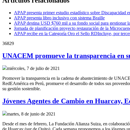
Artículos relacionados
APAP presenta primer estudio estadístico sobre Discapacidad 
APAP presenta libro inclusivo con sistema Braille
APAP destina USD $760 mil a su fondo social para gestionar l
Jornada de planificación proyecto restauración de la Microcu
APAP recibe en la Categoría Oro el Sello RDIncluye, por terce
36829
UNACEM promueve la transparencia en su
miércoles, 7 de julio de 2021
Promover la transparencia en la cadena de abastecimiento de UNACEM
RedEAmérica en Perú, promueve el desarrollo de todos sus proveedore
su gestión sostenible.
Jóvenes Agentes de Cambio en Huarcay, 
martes, 8 de junio de 2021
Desde el mes de febrero, La Fundación Alianza Suiza, en colaboraci
de Huarcay (sur de Quito). Cada semana proponemos a los jóvenes un 