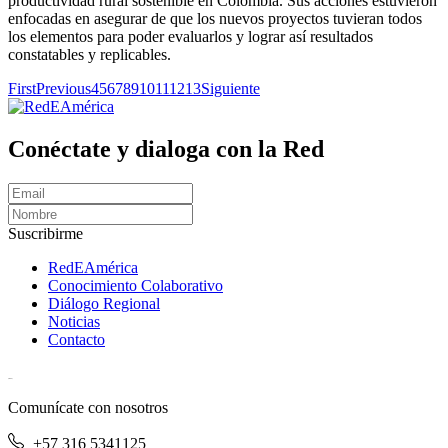
productividad rural sostenible en Colombia. Sus acciones estuvieron
enfocadas en asegurar de que los nuevos proyectos tuvieran todos
los elementos para poder evaluarlos y lograr así resultados
constatables y replicables.
First
Previous
4
5
6
7
8
9
10
11
12
13
Siguiente
Conéctate y dialoga con la Red
Suscribirme
RedEAmérica
Conocimiento Colaborativo
Diálogo Regional
Noticias
Contacto
[User:Username]
Comunícate con nosotros
+57 316 5341125