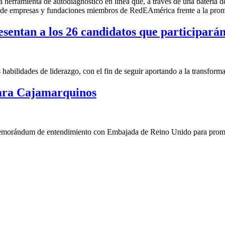
na herramienta de autodiagnóstico en línea que, a través de una batería 
o de empresas y fundaciones miembros de RedEAmérica frente a la prom
entan a los 26 candidatos que participarán
abilidades de liderazgo, con el fin de seguir aportando a la transforma
para Cajamarquinos
morándum de entendimiento con Embajada de Reino Unido para promo