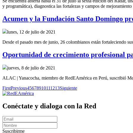
Se encuentra abierta hasta el 31 de julio la sexta edición del Radar, u
y programática), diagnostica las fortalezas y campos de mejoramient
Acumen y la Fundación Santo Domingo pres
lunes, 12 de julio de 2021
Desde el pasado mes de junio, 26 colombianos están fortaleciendo sus h
Oportunidad de crecimiento profesional 
jueves, 8 de julio de 2021
ALAC | Yanacocha, miembro de RedEAmérica en Perú, suscribió Me
First
Previous
4
5
6
7
8
9
10
11
12
13
Siguiente
Conéctate y dialoga con la Red
Suscribirme