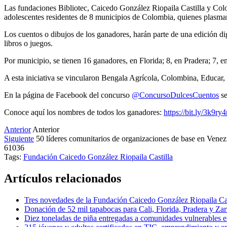
Las fundaciones Bibliotec, Caicedo González Riopaila Castilla y Colo
adolescentes residentes de 8 municipios de Colombia, quienes plasma
Los cuentos o dibujos de los ganadores, harán parte de una edición dig
libros o juegos.
Por municipio, se tienen 16 ganadores, en Florida; 8, en Pradera; 7, e
A esta iniciativa se vincularon Bengala Agrícola, Colombina, Educar, 
En la página de Facebook del concurso
@ConcursoDulcesCuentos
se
Conoce aquí los nombres de todos los ganadores:
https://bit.ly/3k9ry
Anterior
Anterior
Siguiente
50 líderes comunitarios de organizaciones de base en Vene
61036
Tags:
Fundación Caicedo González Riopaila Castilla
Artículos relacionados
Tres novedades de la Fundación Caicedo González Riopaila Cas
Donación de 52 mil tapabocas para Cali, Florida, Pradera y Za
Diez toneladas de piña entregadas a comunidades vulnerables 