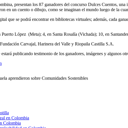
mbina, presentan los 87 ganadores del concurso Dulces Cuentos, una ini
ron en un cuento o dibujo, como se imaginan el mundo luego de la cua
ital que se podrá encontrar en bibliotecas virtuales; además, cada ganad
n Puerto López (Meta); 4, en Santa Rosalía (Vichada); 10, en Santander 
Fundación Carvajal, Harinera del Valle y Riopaila Castilla S.A.
 estará publicando testimonio de los ganadores, imágenes y algunos o
4n
zuela aprendieron sobre Comunidades Sostenibles
tilla
rzal en Colombia
en Colombia