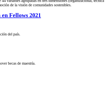
de 44 variables agrupadas en tres dimensiones (organizacional, técnica
oción de la visión de comunidades sostenibles.
 en Fellows 2021
ción del país.
ver becas de maestría.