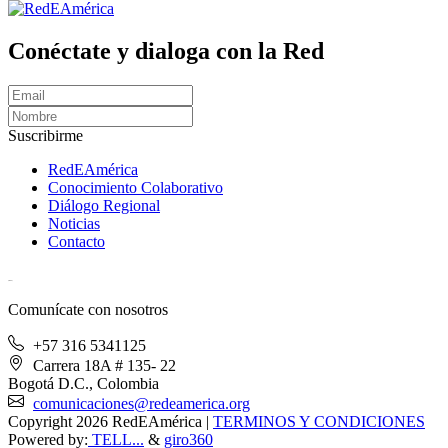
Conéctate y dialoga con la Red
Suscribirme
RedEAmérica
Conocimiento Colaborativo
Diálogo Regional
Noticias
Contacto
[User:Username]
Comunícate con nosotros
+57 316 5341125
Carrera 18A # 135- 22
Bogotá D.C., Colombia
comunicaciones@redeamerica.org
Copyright 2026 RedEAmérica
|
TERMINOS Y CONDICIONES
Powered by:
TELL...
&
giro360