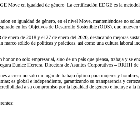
GE Move en igualdad de género. La certificación EDGE es la metodologí
tion en igualdad de género, en el nivel Move, manteniéndose no solame
 inspirado en los Objetivos de Desarrollo Sostenible (ODS), que mueve
de enero de 2018 y el 27 de enero del 2020, destacando mejoras sustanc
 un marco sólido de políticas y prácticas, así como una cultura laboral 
 un honor no solo empresarial, sino de un país que piensa, trabaja y se
, asegura Eunice Herrera, Directora de Asuntos Corporativos – RRHH d
es a crear no solo un lugar de trabajo óptimo para mujeres y hombres, s
as; es global e independiente, garantizando su transparencia y certeza; 
y credibilidad a su compromiso por la igualdad de género e incluye a la
erentes: