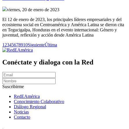
viernes, 20 de enero de 2023
El 12 de enero de 2023, los principales líderes empresariales y del
ecosistema social en Centroamérica y América Latina se dieron cita
en Tegucigalpa, Honduras en el evento internacional: Género y
juventud, reflexión y acción desde América Latina
1
2
3
4
5
6
7
8
9
10
Siguiente
Última
Conéctate y dialoga con la Red
Suscribirme
RedEAmérica
Conocimiento Colaborativo
Diálogo Regional
Noticias
Contacto
[User:Username]