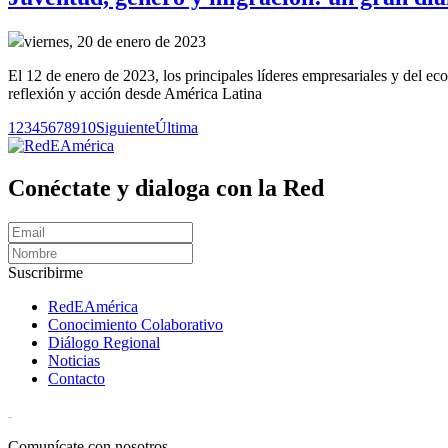
viernes, 20 de enero de 2023
El 12 de enero de 2023, los principales líderes empresariales y del e
reflexión y acción desde América Latina
1
2
3
4
5
6
7
8
9
10
Siguiente
Última
Conéctate y dialoga con la Red
Suscribirme
RedEAmérica
Conocimiento Colaborativo
Diálogo Regional
Noticias
Contacto
[User:Username]
Comunícate con nosotros