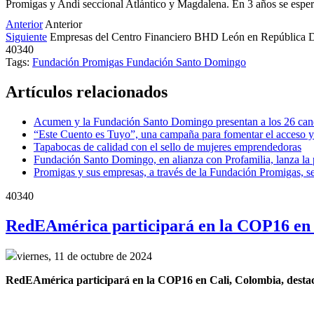
Promigas y Andi seccional Atlántico y Magdalena. En 3 años se espera
Anterior
Anterior
Siguiente
Empresas del Centro Financiero BHD León en República D
40340
Tags:
Fundación Promigas
Fundación Santo Domingo
Artículos relacionados
Acumen y la Fundación Santo Domingo presentan a los 26 cand
“Este Cuento es Tuyo”, una campaña para fomentar el acceso y
Tapabocas de calidad con el sello de mujeres emprendedoras
Fundación Santo Domingo, en alianza con Profamilia, lanza la
Promigas y sus empresas, a través de la Fundación Promigas, s
40340
RedEAmérica participará en la COP16 en 
viernes, 11 de octubre de 2024
RedEAmérica participará en la COP16 en Cali, Colombia, destacand