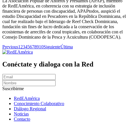
La Asociación Popular de Ahorros y Préstamos (APAP), miembro
de RedEAmérica, en coherencia con su estrategia de inclusión
financiera de personas con discapacidad, APAPtodos, auspició el
estudio Discapacidad en Pescadores en la República Dominicana, el
cual fue realizado bajo el liderazgo de Reef Check Dominicana,
fundación sin fines de lucro dedicada a la conservación de los
ecosistemas de arrecifes de coral tropicales, en colaboración con el
Consejo Dominicano de la Pesca y Acuicultura (CODOPESCA).
Previous
1
2
3
4
5
6
7
8
9
10
Siguiente
Última
Conéctate y dialoga con la Red
Suscribirme
RedEAmérica
Conocimiento Colaborativo
Diálogo Regional
Noticias
Contacto