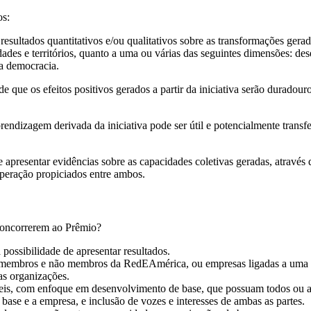
os:
 resultados quantitativos e/ou qualitativos sobre as transformações ge
ades e territórios, quanto a uma ou várias das seguintes dimensões: de
da democracia.
de que os efeitos positivos gerados a partir da iniciativa serão durad
endizagem derivada da iniciativa pode ser útil e potencialmente transf
e apresentar evidências sobre as capacidades coletivas geradas, através
operação propiciados entre ambos.
 concorrerem ao Prêmio?
ossibilidade de apresentar resultados.
 membros e não membros da RedEAmérica, ou empresas ligadas a uma 
as organizações.
is, com enfoque em desenvolvimento de base, que possuam todos ou a ma
base e a empresa, e inclusão de vozes e interesses de ambas as partes.