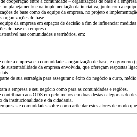
 de cooperação entre a comunidade – organizações de base e a empresa
 no planejamento e na implementação da iniciativa, junto com a equip
ações de base como da equipe da empresa, no projeto e implementação 
as organizações de base
equipe da empresa em espaços de decisão a fim de influenciar medidas 
ões de base e a empresa.
entável nas comunidades e territórios, em:
a
entre a empresa e a comunidade – organização de base, e o governo (pa
de sustentabilidade da empresa envolvida, que ofereçam respostas ligad
tais.
rte de sua estratégia para assegurar o êxito do negócio a curto, médi
 para a empresa e seu negócio como para as comunidades e regiões.
e contribuam aos ODS em pelo menos em duas destas categorias do des
da institucionalidade e da cidadania.
 empresas e comunidades sobre como articular estes atores de modo qu