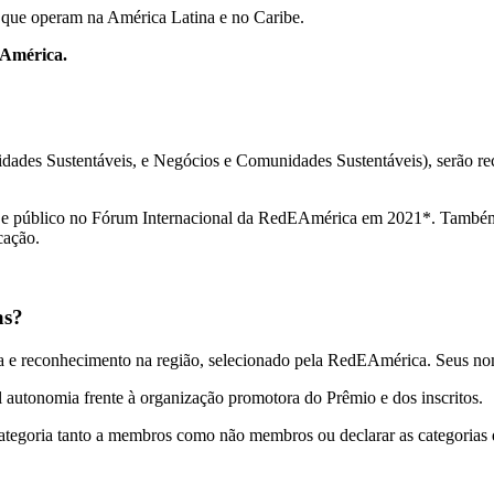
l que operam na América Latina e no Caribe.
EAmérica.
dades Sustentáveis, e Negócios e Comunidades Sustentáveis), serão r
e público no Fórum Internacional da RedEAmérica em 2021*. Também s
cação.
as?
tória e reconhecimento na região, selecionado pela RedEAmérica. Seus n
l autonomia frente à organização promotora do Prêmio e dos inscritos.
tegoria tanto a membros como não membros ou declarar as categorias de