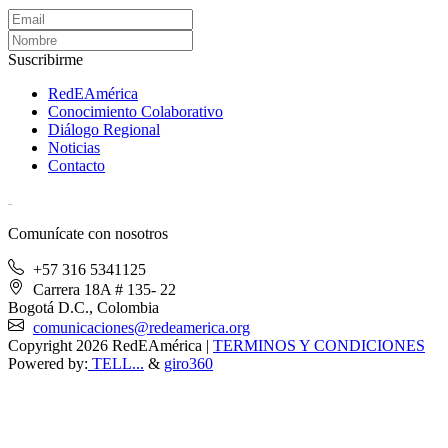
Suscribirme
RedEAmérica
Conocimiento Colaborativo
Diálogo Regional
Noticias
Contacto
[User:Username]
Comunícate con nosotros
+57 316 5341125
Carrera 18A # 135- 22
Bogotá D.C., Colombia
comunicaciones@redeamerica.org
Copyright 2026 RedEAmérica
|
TERMINOS Y CONDICIONES
Powered by:
TELL...
&
giro360