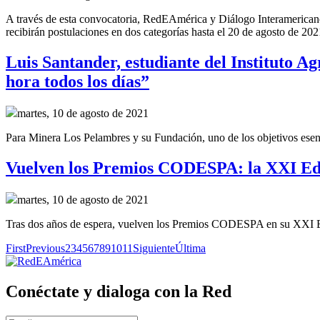
A través de esta convocatoria, RedEAmérica y Diálogo Interamericano 
recibirán postulaciones en dos categorías hasta el 20 de agosto de 202
Luis Santander, estudiante del Instituto 
hora todos los días”
martes, 10 de agosto de 2021
Para Minera Los Pelambres y su Fundación, uno de los objetivos esenci
Vuelven los Premios CODESPA: la XXI Edic
martes, 10 de agosto de 2021
Tras dos años de espera, vuelven los Premios CODESPA en su XXI Edic
First
Previous
2
3
4
5
6
7
8
9
10
11
Siguiente
Última
Conéctate y dialoga con la Red