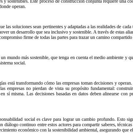
ales y sostenibles. Este proceso de construcción conjunta requiere una 
 donde operan.
 que las soluciones sean pertinentes y adaptadas a las realidades de cad
over un desarrollo que sea inclusivo y sostenible. A través de estas al
ompromiso firme de todas las partes para trazar un camino compartido ha
ir un mundo más sostenible, que tenga en cuenta el medio ambiente y q
sistema social.
ologías está transformando cómo las empresas toman decisiones y operan.
 que las empresas no pierdan de vista su propósito fundamental: constr
 en sí misma. Las decisiones basadas en datos deben alinearse con prin
ponsabilidad social es clave para lograr un cambio profundo. Esto sign
 diálogo continuo entre estos actores para compartir saberes, técnicas
crecimiento económico con la sostenibilidad ambiental, asegurando que el