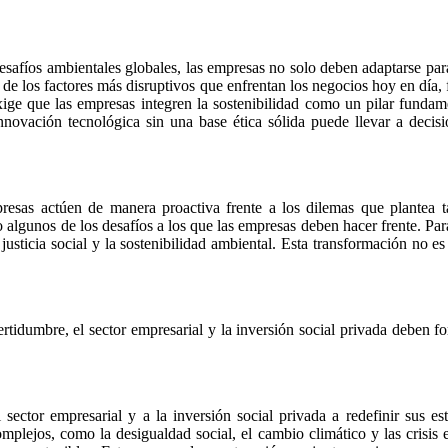
safíos ambientales globales, las empresas no solo deben adaptarse para
os de los factores más disruptivos que enfrentan los negocios hoy en dí
exige que las empresas integren la sostenibilidad como un pilar funda
innovación tecnológica sin una base ética sólida puede llevar a deci
mpresas actúen de manera proactiva frente a los dilemas que plantea 
o algunos de los desafíos a los que las empresas deben hacer frente. Pa
justicia social y la sostenibilidad ambiental. Esta transformación no e
idumbre, el sector empresarial y la inversión social privada deben for
 sector empresarial y a la inversión social privada a redefinir sus e
mplejos, como la desigualdad social, el cambio climático y las crisis 