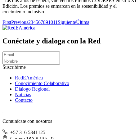
Tras dos años de espera, vuelven los Premios CODESPA en su XXI
Edición. Los premios se enmarcan en la sostenibilidad y el
crecimiento inclusivo.
First
Previous
2
3
4
5
6
7
8
9
10
11
Siguiente
Última
Conéctate y dialoga con la Red
Suscribirme
RedEAmérica
Conocimiento Colaborativo
Diálogo Regional
Noticias
Contacto
[User:Username]
Comunícate con nosotros
+57 316 5341125
Carrera 18A # 135- 22