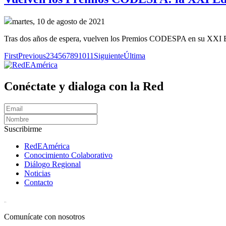
martes, 10 de agosto de 2021
Tras dos años de espera, vuelven los Premios CODESPA en su XXI Edic
First
Previous
2
3
4
5
6
7
8
9
10
11
Siguiente
Última
Conéctate y dialoga con la Red
Suscribirme
RedEAmérica
Conocimiento Colaborativo
Diálogo Regional
Noticias
Contacto
[User:Username]
Comunícate con nosotros