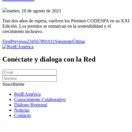
martes, 10 de agosto de 2021
Tras dos años de espera, vuelven los Premios CODESPA en su XXI
Edición. Los premios se enmarcan en la sostenibilidad y el
crecimiento inclusivo.
First
Previous
2
3
4
5
6
7
8
9
10
11
Siguiente
Última
Conéctate y dialoga con la Red
Suscribirme
RedEAmérica
Conocimiento Colaborativo
Diálogo Regional
Noticias
Contacto
[User:Username]