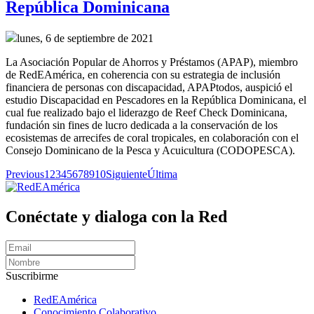
República Dominicana
lunes, 6 de septiembre de 2021
La Asociación Popular de Ahorros y Préstamos (APAP), miembro
de RedEAmérica, en coherencia con su estrategia de inclusión
financiera de personas con discapacidad, APAPtodos, auspició el
estudio Discapacidad en Pescadores en la República Dominicana, el
cual fue realizado bajo el liderazgo de Reef Check Dominicana,
fundación sin fines de lucro dedicada a la conservación de los
ecosistemas de arrecifes de coral tropicales, en colaboración con el
Consejo Dominicano de la Pesca y Acuicultura (CODOPESCA).
Previous
1
2
3
4
5
6
7
8
9
10
Siguiente
Última
Conéctate y dialoga con la Red
Suscribirme
RedEAmérica
Conocimiento Colaborativo