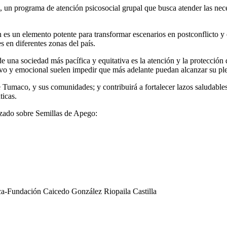
n programa de atención psicosocial grupal que busca atender las necesi
s un elemento potente para transformar escenarios en postconflicto y 
s en diferentes zonas del país.
 de una sociedad más pacífica y equitativa es la atención y la protecció
vo y emocional suelen impedir que más adelante puedan alcanzar su pleno
Tumaco, y sus comunidades; y contribuirá a fortalecer lazos saludables e
ticas.
izado sobre Semillas de Apego:
uca-Fundación Caicedo González Riopaila Castilla