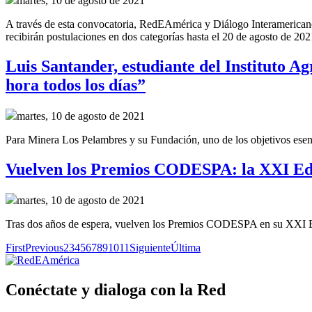
martes, 10 de agosto de 2021
A través de esta convocatoria, RedEAmérica y Diálogo Interamericano 
recibirán postulaciones en dos categorías hasta el 20 de agosto de 202
Luis Santander, estudiante del Instituto 
hora todos los días”
martes, 10 de agosto de 2021
Para Minera Los Pelambres y su Fundación, uno de los objetivos esenci
Vuelven los Premios CODESPA: la XXI Edic
martes, 10 de agosto de 2021
Tras dos años de espera, vuelven los Premios CODESPA en su XXI Edic
First
Previous
2
3
4
5
6
7
8
9
10
11
Siguiente
Última
Conéctate y dialoga con la Red