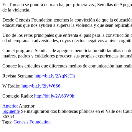
En Tumaco se pondrá en marcha, por primera vez, Semillas de Apego, u
de la violencia.
Desde Genesis Foundation tenemos la convicción de que la educación e
educativas que nos ayuden a superar la violencia y que sean replicable
Uno de los retos principales que enfrenta el país para la construcción
edad temprana a adversidades, cuyos efectos negativos a nivel cogniti
Con el programa Semillas de apego se beneficiarán 640 familias en de 
madres, padres y cuidadores procesen sus propias experiencias traumá
Conoce los artículos que diferentes medios de comunicación han real
Revista Semana:
http://bit.ly/2AqNaTh
W Radio:
http://bit.ly/2iyW6S6
Contagio Radio:
http://bit.ly/2A63V9h
Anterior
Anterior
Siguiente
Se inauguraron dos bibliotecas públicas en el Valle del Ca
36353
Tags:
Genesis Foundation